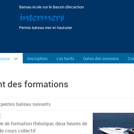
Bateau école sur le Bassin d'Arcachon
Permis bateau mer et hauturier
teaux
Inscription
Les tarifs
Dates des sessions
Con
t des formations
 permis bateau suivants
E
ée de formation théorique, deux heures de
e cours collectif.