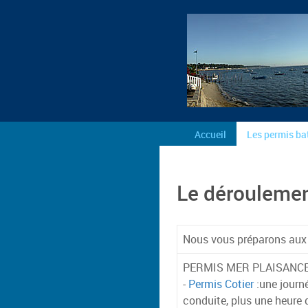
Accueil
Les permis ba
Le déroulemen
Nous vous préparons aux
PERMIS MER PLAISANC
-
Permis Cotier
:une journ
conduite, plus une heure d